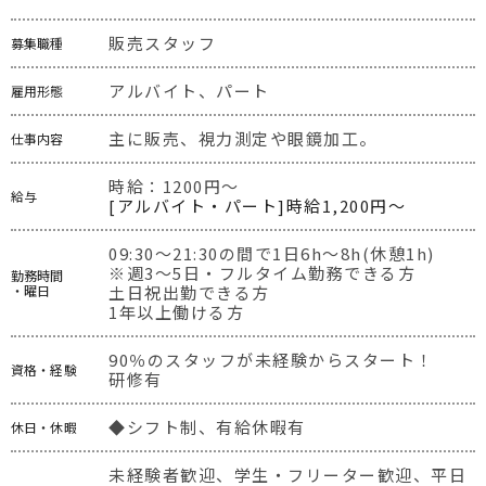
販売スタッフ
募集職種
アルバイト、パート
雇用形態
主に販売、視力測定や眼鏡加工。
仕事内容
時給：1200円～
給与
[アルバイト・パート]時給1,200円～
09:30～21:30の間で1日6h～8h(休憩1h)

※週3～5日・フルタイム勤務できる方

勤務時間
・曜日
土日祝出勤できる方

1年以上働ける方
90％のスタッフが未経験からスタート！

資格・経験
研修有
◆シフト制、有給休暇有
休日・休暇
未経験者歓迎、学生・フリーター歓迎、平日