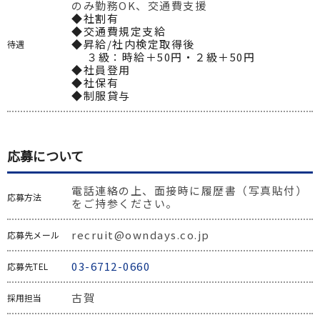
のみ勤務OK、交通費支援
◆社割有

◆交通費規定支給

◆昇給/社内検定取得後

待遇
　 ３級：時給＋50円・２級＋50円

◆社員登用

◆社保有

◆制服貸与
応募について
電話連絡の上、面接時に履歴書（写真貼付）
応募方法
をご持参ください。
recruit@owndays.co.jp
応募先メール
03-6712-0660
応募先TEL
古賀
採用担当