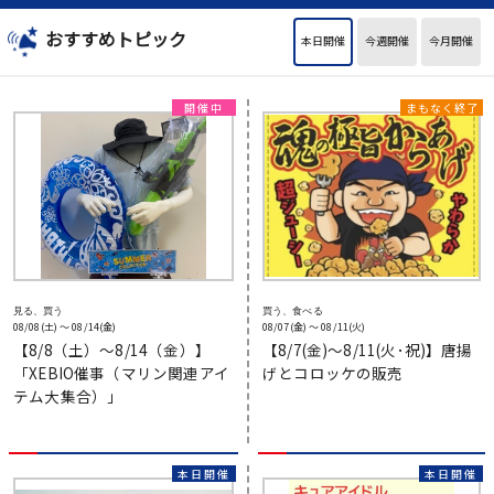
おすすめトピック
本日開催
今週開催
今月開催
見る、買う
買う、食べる
08/08(土) 〜 08/14(金)
08/07(金) 〜 08/11(火)
【8/8（土）～8/14（金）】
【8/7(金)～8/11(火･祝)】唐揚
「XEBIO催事（マリン関連アイ
げとコロッケの販売
テム大集合）」