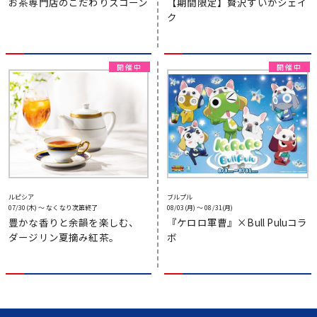
お茶専門店のこだわりスコーン
【期間限定】贅沢すいかシェイ
ク
ルピシア
ブルプル
07/30(木) 〜 なくなり次第終了
08/03(月) 〜 08/31(月)
豊かな香りと余韻を楽しむ、
『ケロロ軍曹』×Bull Puluコラ
ダージリン夏摘み紅茶。
ボ