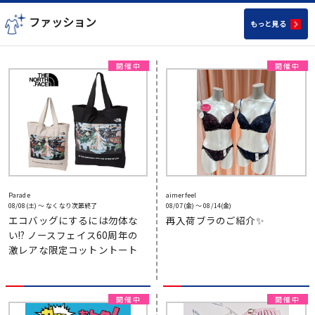
ファッション
もっと見る
Parade
aimerfeel
08/08(土) 〜 なくなり次第終了
08/07(金) 〜 08/14(金)
エコバッグにするには勿体な
再入荷ブラのご紹介✨️
い!? ノースフェイス60周年の
激レアな限定コットントート