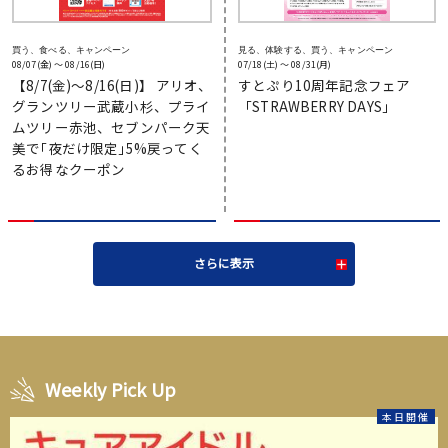
買う、食べる、キャンペーン
見る、体験する、買う、キャンペーン
08/07(金) 〜 08/16(日)
07/18(土) 〜 08/31(月)
【8/7(金)～8/16(日)】 アリオ、
すとぷり10周年記念フェア
グランツリー武蔵小杉、プライ
「STRAWBERRY DAYS」
ムツリー赤池、セブンパーク天
美で｢夜だけ限定｣5%戻ってく
るお得なクーポン
さらに表示
Weekly Pick Up