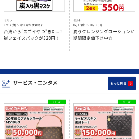
セルレ
セルレ
07/17(金) 〜 なくなり次第終了
07/17(金) 〜 08/16(日)
台湾から"スゴイやつ"きた...！
潤うクレンジングローションが
炭フェイスパックが328円！
期間限定値下げ中☆
サービス・エンタメ
もっと見る