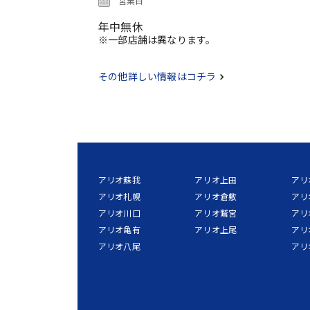
営業日
年中無休
※一部店舗は異なります。
その他詳しい情報はコチラ
アリオ蘇我
アリオ上田
アリ
アリオ札幌
アリオ倉敷
アリ
アリオ川口
アリオ鷲宮
アリ
アリオ亀有
アリオ上尾
アリ
アリオ八尾
アリ