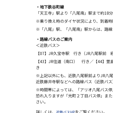
・地下鉄谷町線
「天王寺」駅より「八尾南」駅まで約18分
※乗り換え時のダイヤ状況により、到着時
※「八尾」駅、「八尾南」駅からは、路線
・路線バスのご案内
＜近鉄バス＞
【07】JR久宝寺駅 行き（JR八尾駅前 
【43】JR住道（南口） 行き／【44】萱
き
※上記以外にも、近鉄八尾駅前よりJR八
近鉄藤井寺駅などへの路線バス（近鉄バス
※時間帯によっては、「アリオ八尾バス停
恐れ入りますが「光町２丁目バス停」また
さい。
詳しくは、
をご覧ください。
近鉄バスHP