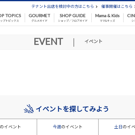
テナント出店を検討中の方はこちら
催事開催はこちら
OP TOPICS
GOURMET
SHOP GUIDE
Mama & Kids
CI
ップトピックス
グルメガイド
ショップ／フロアガイド
ママ&キッズ
シ
EVENT
|
イベント
イベントを探してみよう
のイベント
今週
のイベント
土日
のイ