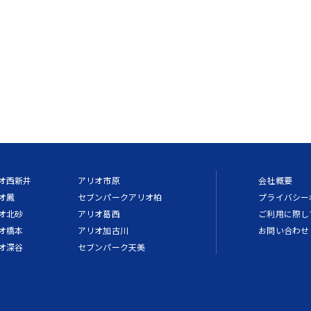
オ西新井
アリオ市原
会社概要
オ鳳
セブンパークアリオ柏
プライバシー
オ北砂
アリオ葛西
ご利用に際し
オ橋本
アリオ加古川
お問い合わせ
オ深谷
セブンパーク天美