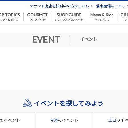
テナント出店を検討中の方はこちら
催事開催はこちら
OP TOPICS
GOURMET
SHOP GUIDE
Mama & Kids
CI
ップトピックス
グルメガイド
ショップ／フロアガイド
ママ&キッズ
シ
EVENT
|
イベント
イベントを探してみよう
のイベント
今週
のイベント
土日
のイ