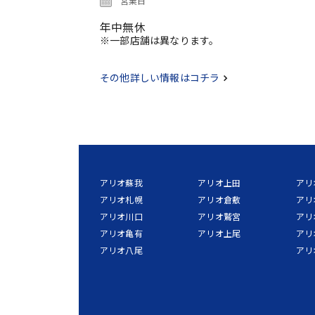
営業日
年中無休
※一部店舗は異なります。
その他詳しい情報はコチラ
アリオ蘇我
アリオ上田
アリ
アリオ札幌
アリオ倉敷
アリ
アリオ川口
アリオ鷲宮
アリ
アリオ亀有
アリオ上尾
アリ
アリオ八尾
アリ