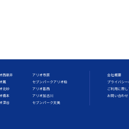
オ西新井
アリオ市原
会社概要
オ鳳
セブンパークアリオ柏
プライバシー
オ北砂
アリオ葛西
ご利用に際し
オ橋本
アリオ加古川
お問い合わせ
オ深谷
セブンパーク天美