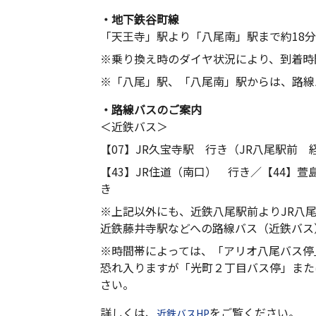
・地下鉄谷町線
「天王寺」駅より「八尾南」駅まで約18分
※乗り換え時のダイヤ状況により、到着時
※「八尾」駅、「八尾南」駅からは、路線
・路線バスのご案内
＜近鉄バス＞
【07】JR久宝寺駅 行き（JR八尾駅前 
【43】JR住道（南口） 行き／【44】萱
き
※上記以外にも、近鉄八尾駅前よりJR八
近鉄藤井寺駅などへの路線バス（近鉄バス
※時間帯によっては、「アリオ八尾バス停
恐れ入りますが「光町２丁目バス停」また
さい。
詳しくは、
をご覧ください。
近鉄バスHP