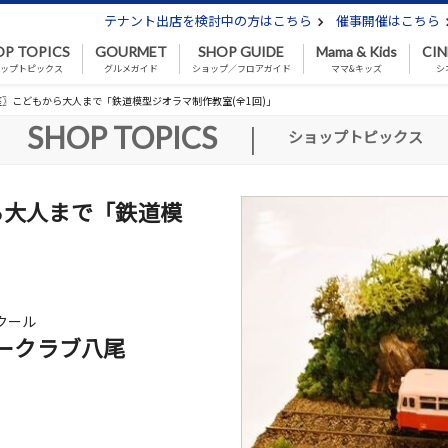
テナント出店を検討中の方はこちら
催事開催はこちら
OP TOPICS
GOURMET
SHOP GUIDE
Mama & Kids
CI
ップトピックス
グルメガイド
ショップ／フロアガイド
ママ&キッズ
シ
〗こどもから大人まで「鉄道模型ジオラマ制作教室(全1回)」
SHOP TOPICS
|
ショップトピックス
ら大人まで「鉄道模
」
クール
ークラブ八尾