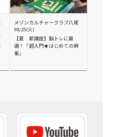
尾
メゾンカルチャークラブ八尾
08/25(火)
イ
【夏 新講座】脳トレに最
徴
適！「超入門★はじめての麻
雀」