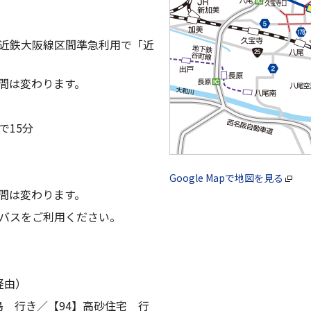
近鉄大阪線区間準急利用で「近
間は変わります。
で15分
Google Mapで地図を見る
間は変わります。
バスをご利用ください。
経由）
島 行き／【94】高砂住宅 行