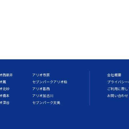
オ西新井
アリオ市原
会社概要
オ鳳
セブンパークアリオ柏
プライバシー
オ北砂
アリオ葛西
ご利用に際し
オ橋本
アリオ加古川
お問い合わせ
オ深谷
セブンパーク天美