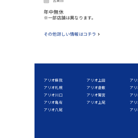
営業日
年中無休
※一部店舗は異なります。
その他詳しい情報はコチラ
アリオ蘇我
アリオ上田
アリ
アリオ札幌
アリオ倉敷
アリ
アリオ川口
アリオ鷲宮
アリ
アリオ亀有
アリオ上尾
アリ
アリオ八尾
アリ