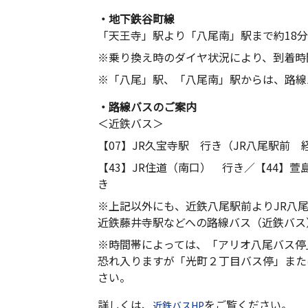
・地下鉄谷町線
「天王寺」駅より「八尾南」駅まで約18分
※乗り換え時のダイヤ状況により、到着時
※「八尾」駅、「八尾南」駅からは、路線
・路線バスのご案内
＜近鉄バス＞
【07】JR久宝寺駅 行き（JR八尾駅前 
【43】JR住道（南口） 行き／【44】萱
き
※上記以外にも、近鉄八尾駅前よりJR八
近鉄藤井寺駅などへの路線バス（近鉄バス
※時間帯によっては、「アリオ八尾バス停
恐れ入りますが「光町２丁目バス停」また
さい。
詳しくは、
をご覧ください。
近鉄バスHP