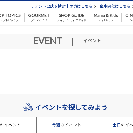
テナント出店を検討中の方はこちら
催事開催はこちら
OP TOPICS
GOURMET
SHOP GUIDE
Mama & Kids
CI
ップトピックス
グルメガイド
ショップ／フロアガイド
ママ&キッズ
シ
EVENT
|
イベント
イベントを探してみよう
のイベント
今週
のイベント
土日
のイ