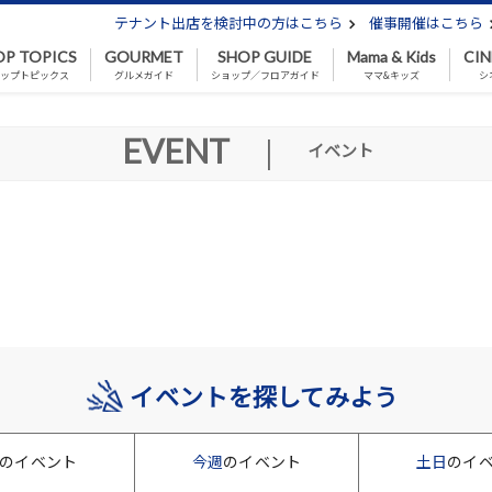
テナント出店を検討中の方はこちら
催事開催はこちら
OP TOPICS
GOURMET
SHOP GUIDE
Mama & Kids
CI
ップトピックス
グルメガイド
ショップ／フロアガイド
ママ&キッズ
シ
EVENT
|
イベント
イベントを探してみよう
のイベント
今週
のイベント
土日
のイ