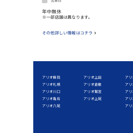
営業日
年中無休
※一部店舗は異なります。
その他詳しい情報はコチラ
アリオ蘇我
アリオ上田
アリ
アリオ札幌
アリオ倉敷
アリ
アリオ川口
アリオ鷲宮
アリ
アリオ亀有
アリオ上尾
アリ
アリオ八尾
アリ