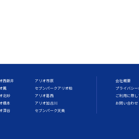
オ西新井
アリオ市原
会社概要
オ鳳
セブンパークアリオ柏
プライバシー
オ北砂
アリオ葛西
ご利用に際し
オ橋本
アリオ加古川
お問い合わせ
オ深谷
セブンパーク天美