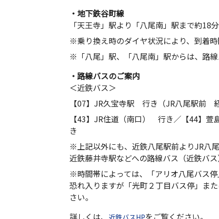
・地下鉄谷町線
「天王寺」駅より「八尾南」駅まで約18分
※乗り換え時のダイヤ状況により、到着時
※「八尾」駅、「八尾南」駅からは、路線
・路線バスのご案内
＜近鉄バス＞
【07】JR久宝寺駅 行き（JR八尾駅前 
【43】JR住道（南口） 行き／【44】萱
き
※上記以外にも、近鉄八尾駅前よりJR八
近鉄藤井寺駅などへの路線バス（近鉄バス
※時間帯によっては、「アリオ八尾バス停
恐れ入りますが「光町２丁目バス停」また
さい。
詳しくは、
をご覧ください。
近鉄バスHP